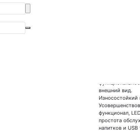
Rancilio Classe 5 USB Tall
 USB Tall
Высокая группа 
Автоматическая 
функциональнос
внешний вид.
Износостойкий к
Усовершенствов
функционал, LED
простота обслу
напитков и USB 