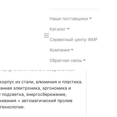
Наши поставщики
Каталог
Сервисный центр WMF
Компания
145 мм.
Обратная связь
версия, объединяет в себе
ть, эргономичность и современный
орпус из стали, алюминия и пластика.
анная электроника, эргономика и
 подсветка, энергосбережение,
живания + автоматический пролив
технологии.