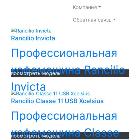
кофемашина Rancilio
Компания
посмотреть модель
Обратная связь
RS1
Rancilio Invicta
Профессиональная
кофемашина Rancilio
посмотреть модель
Invicta
Rancilio Classe 11 USB Xcelsius
Профессиональная
кофемашина Classe
посмотреть модель