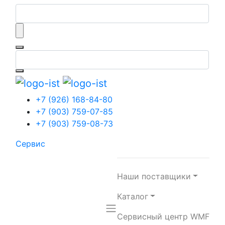
Обратная связь
Главная
Традиционные кофемашины
Rancilio
Rancilio
+7 (926) 168-84-80
HoReCa
+7 (903) 759-07-85
Офис
+7 (903) 759-08-73
АЗС
Розница
Сервис
Наши поставщики
Rancilio RS1
Каталог
Профессиональная
Сервисный центр WMF